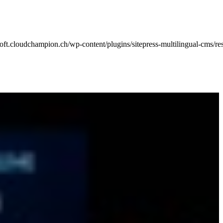
oft.cloudchampion.ch/wp-content/plugins/sitepress-multilingual-cms/re