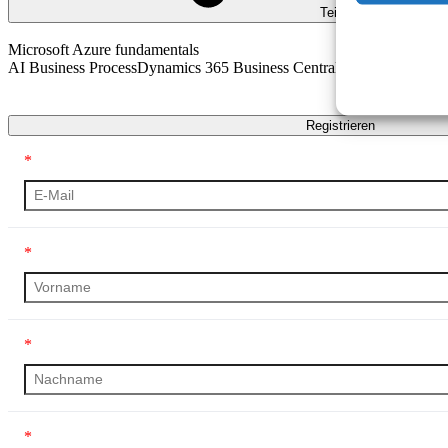
Teilen
AI Business Process
Dynamics 365 Business Central
Technical
Transkript
Registrieren
*
*
*
*