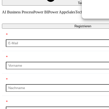
Teilen
AI Business Process
Power BI
Power Apps
Sales
Technical
Transkript
Registrieren
*
*
*
*