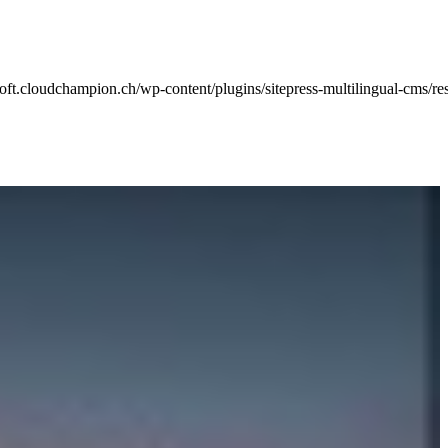
oft.cloudchampion.ch/wp-content/plugins/sitepress-multilingual-cms/re