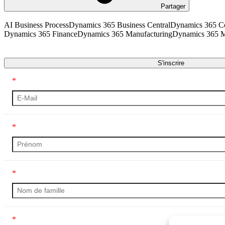
Partager
AI Business Process
Dynamics 365 Business Central
Dynamics 365 
Dynamics 365 Finance
Dynamics 365 Manufacturing
Dynamics 365 M
Transcription
S'inscrire
*
*
*
*