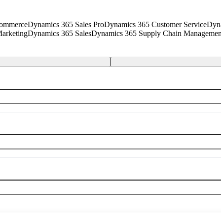
Commerce
Dynamics 365 Sales Pro
Dynamics 365 Customer Service
Dyna
arketing
Dynamics 365 Sales
Dynamics 365 Supply Chain Managemen