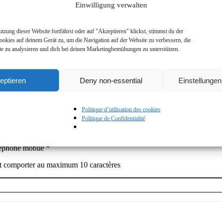
Einwilligung verwalten
zung dieser Website fortfährst oder auf "Akzeptieren" klickst, stimmst du der
okies auf deinem Gerät zu, um die Navigation auf der Website zu verbessern, die
e zu analysieren und dich bei deinen Marketingbemühungen zu unterstützen.
 préféré ne figure pas dans la liste, sélectionnez l'option "Other".
eptieren
Deny non-essential
Einstellunge
Politique d’utilisation des cookies
Politique de Confidentialité
éphone mobile
*
t comporter au maximum
10
caractères