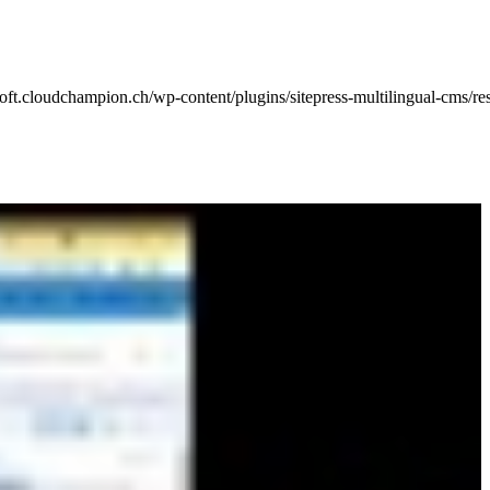
ft.cloudchampion.ch/wp-content/plugins/sitepress-multilingual-cms/res/